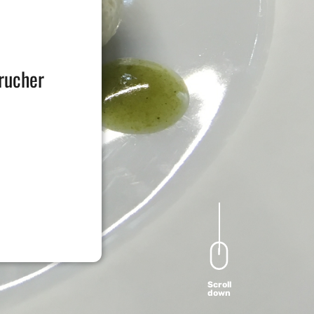
brucher
Scroll
down