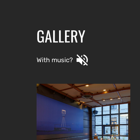
GALLERY
volume_off
With music?